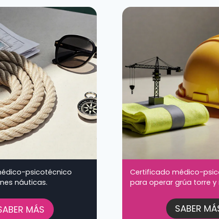
médico-psicotécnico
Certificado médico-psic
ones náuticas.
para operar grúa torre y 
SABER MÁ
SABER MÁS