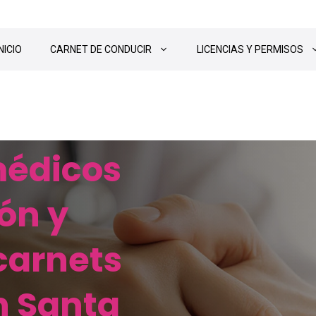
INICIO
CARNET DE CONDUCIR
LICENCIAS Y PERMISOS
médicos
ón y
carnets
n Santa