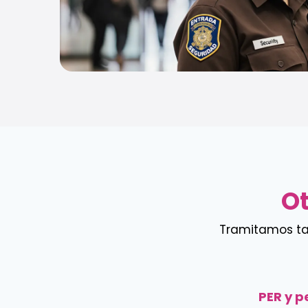
Ot
Tramitamos tamb
PER y p