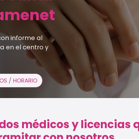
ramenet
con informe al
a en el centro y
OS / HORARIO
ados médicos y licencias 
ramitar con nosotros