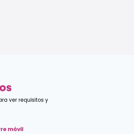
sos
ra ver requisitos y
rre móvil